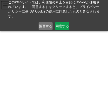
コ
ナ
このWebサイトでは、利便性の向上を目的にCookieが使用さ
ン
ビ
れています。［同意する］をクリックすると、プライバシー
テ
ゲ
ポリシーに基づきCookieの使用に同意したものとみなされま
す。
ン
ー
ツ
シ
お電話でのお問い合わせは
04-2935-2711
へ
ョ
拒否する
同意する
ス
ン
9:00～17:45［土･日･祝を除く］
キ
に
ッ
移
プ
動
［エー・アンド・デイ情報マガ
ジン『WAY』vol.36］卓上型希釈
秤量ロボットシステム
HOME
新着情報
メディア
［エー・アンド・デイ情報マガジン『WAY』vol.36］卓上型希釈秤量ロボッ
トシステム