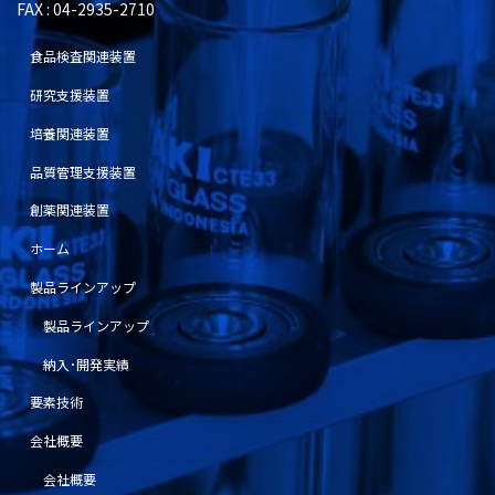
FAX : 04-2935-2710
食品検査関連装置
研究支援装置
培養関連装置
品質管理支援装置
創薬関連装置
ホーム
製品ラインアップ
製品ラインアップ
納入･開発実績
要素技術
会社概要
会社概要