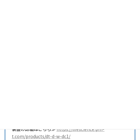
小型協働ロボットによって、キャップの開閉から分注、計
量、希釈までを全自動で行うロボットシステム。
大手食品／製薬メーカーに納入実績があり、高い評価を得
ている。
卓上で使用できる小さなフットプリントと、シンプルかつ
高い操作性が特徴。
分注・計量といった作業を自動化することで、人手不足の
解消はもとより、コンタミやヒューマンエラー、人体に有
害な物質からの曝露といったリスクの低減が図れる。
装置の詳細はこちら≫
https://lifescience.pm-
t.com/products/dt-d-w-dc1/