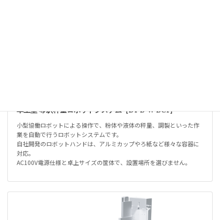
卓上型 希釈秤量ロボットシステム［DT-D-W-DC1］
小型協働ロボットによる操作で、粉体や液体の秤量、調製といった作
業を自動で行うロボットシステムです。
自社開発のロボットハンドは、アルミカップやろ紙など様々な容器に
対応。
AC100V電源仕様と卓上サイズの筐体で、設置場所を選びません。