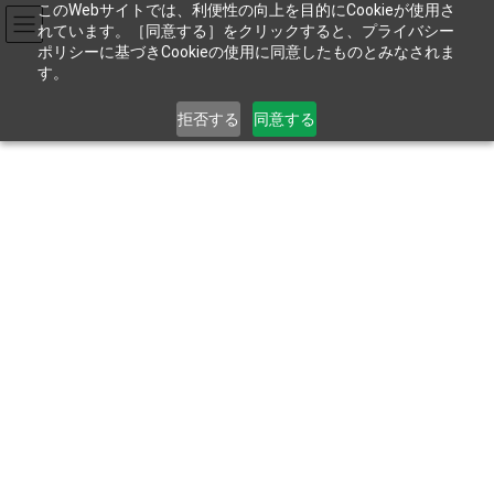
コ
ナ
このWebサイトでは、利便性の向上を目的にCookieが使用さ
ン
ビ
れています。［同意する］をクリックすると、プライバシー
テ
ゲ
ポリシーに基づきCookieの使用に同意したものとみなされま
す。
ン
ー
ツ
シ
お電話でのお問い合わせは
04-2935-2711
へ
ョ
拒否する
同意する
ス
ン
9:00～17:45［土･日･祝を除く］
キ
に
ッ
移
プ
動
製品ラインアップ
HOME
製品ラインアップ