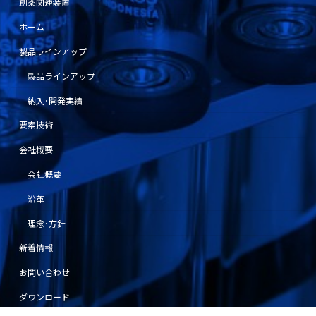
創薬関連装置
ホーム
製品ラインアップ
製品ラインアップ
納入･開発実績
要素技術
会社概要
会社概要
沿革
理念･方針
新着情報
お問い合わせ
ダウンロード