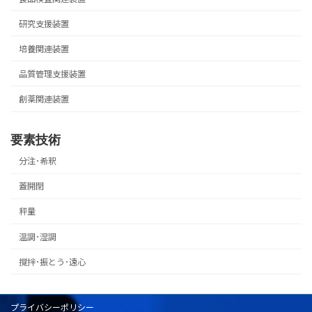
研究支援装置
培養関連装置
品質管理支援装置
創薬関連装置
要素技術
分注･希釈
蓋開閉
秤量
温調･湿調
撹拌･振とう･遠心
プライバシーポリシー