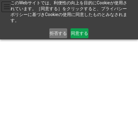
コ
ナ
このWebサイトでは、利便性の向上を目的にCookieが使用さ
ン
ビ
れています。［同意する］をクリックすると、プライバシー
テ
ゲ
ポリシーに基づきCookieの使用に同意したものとみなされま
す。
ン
ー
ツ
シ
お電話でのお問い合わせは
04-2935-2711
へ
ョ
拒否する
同意する
ス
ン
9:00～17:45［土･日･祝を除く］
キ
に
ッ
移
プ
動
大阪営業所移転のお知らせ
HOME
新着情報
お知らせ
大阪営業所移転のお知らせ
お取引先様各位
平素より株式会社ピーエムティーをご愛顧くださいまして、誠にあ
りがとうございます。