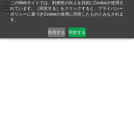
コ
ナ
このWebサイトでは、利便性の向上を目的にCookieが使用さ
ン
ビ
れています。［同意する］をクリックすると、プライバシー
テ
ゲ
ポリシーに基づきCookieの使用に同意したものとみなされま
す。
ン
ー
ツ
シ
お電話でのお問い合わせは
04-2935-2711
へ
ョ
拒否する
同意する
ス
ン
9:00～17:45［土･日･祝を除く］
キ
に
ッ
移
プ
動
健康経営優良法人2024に認定さ
れました！
HOME
新着情報
認証･受賞
健康経営優良法人2024に認定されました！