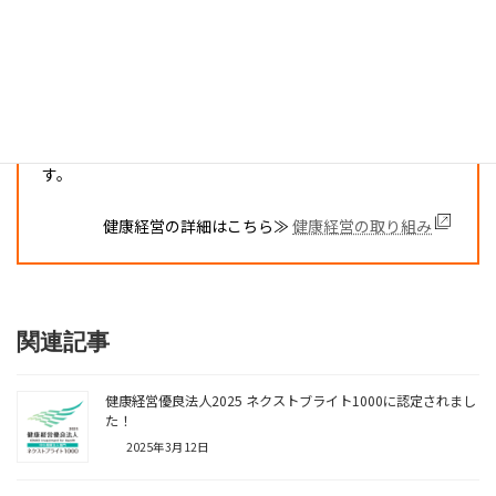
当社では、経営理念の一つに「全従業員の物心両面の幸福
を追求する」を掲げています。
オプション健診費用の負担や部活動への補助、産休･育休の
活用推進やテレワークの導入など、先進的な取り組みを通
じて、従業員が働きやすい職場環境づくりを目指していま
す。
健康経営の詳細はこちら≫
健康経営の取り組み
関連記事
健康経営優良法人2025 ネクストブライト1000に認定されまし
た！
2025年3月12日