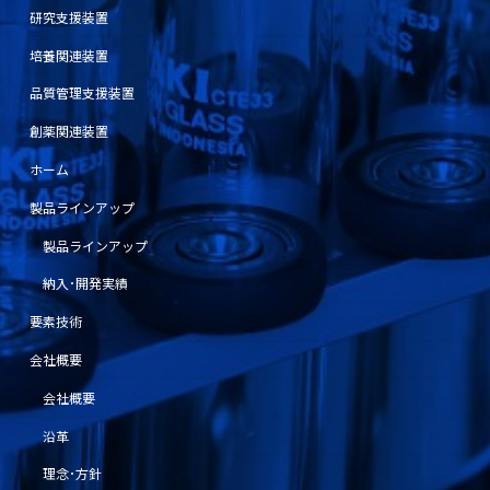
研究支援装置
培養関連装置
品質管理支援装置
創薬関連装置
ホーム
製品ラインアップ
製品ラインアップ
納入･開発実績
要素技術
会社概要
会社概要
沿革
理念･方針