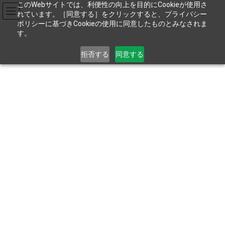
コ
ナ
このWebサイトでは、利便性の向上を目的にCookieが使用さ
ン
ビ
れています。［同意する］をクリックすると、プライバシー
テ
ゲ
ポリシーに基づきCookieの使用に同意したものとみなされま
す。
ン
ー
ツ
シ
お電話でのお問い合わせは
04-2935-2711
へ
ョ
拒否する
同意する
ス
ン
9:00～17:45［土･日･祝を除く］
キ
に
ッ
移
プ
動
健康経営優良法人2025 ネクスト
ブライト1000に認定されまし
た！
HOME
新着情報
認証･受賞
健康経営優良法人2025 ネクストブライト1000に認定されました！