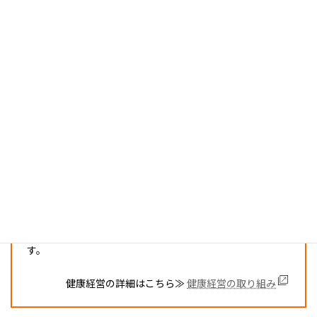
当社では、経営理念の一つに「全従業員の物心両面の幸福
を追求する」を掲げています。
オプション健診費用の負担や部活動への補助、産休･育休の
活用推進やテレワークの導入など、先進的な取り組みを通
じて、従業員が働きやすい職場環境づくりを目指していま
す。
健康経営の詳細はこちら≫
健康経営の取り組み